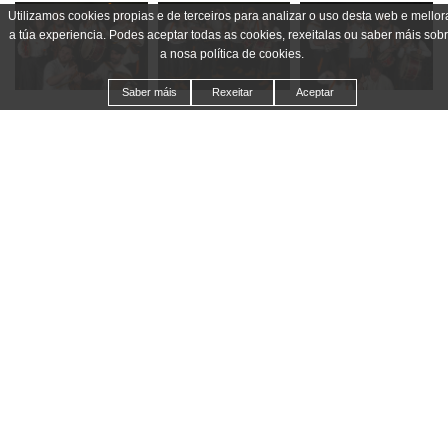
Utilizamos cookies propias e de terceiros para analizar o uso desta web e mellor
a túa experiencia. Podes aceptar todas as cookies, rexeitalas ou saber máis sob
a nosa política de cookies.
Saber máis
Rexeitar
Aceptar
Nati de Xinzo:
Pandeireta, outras percusións e voz
Alberto Sánchez:
Acordeón
Adrián Lareo:
Gaita, clarinete, frauta e voz
Manuel Cruces:
Gaitas e voz
Josinho da Teixeira:
Tamboril, voz e parrafeos varios